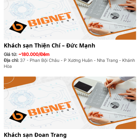
Khách sạn Thiện Chí – Đức Mạnh
Giá từ:
~180.000/Đêm
Địa chỉ:
37 - Phan Bội Châu - P Xương Huân - Nha Trang - Khánh
Hòa
Khách sạn Đoan Trang