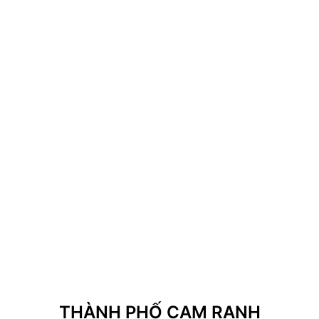
THÀNH PHỐ CAM RANH