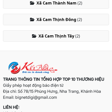
Xã Cam Thành Nam
(2)
Xã Cam Thịnh Đông
(2)
Xã Cam Thịnh Tây
(2)
TRANG THÔNG TIN TỔNG HỢP TOP 10 THƯƠNG HIỆU
Giấy phép hoạt động báo điện tử
Địa chỉ: Số 78/15 Phùng Hưng, Nha Trang, Khánh Hòa
Email:
bignetdigi@gmail.com
LIÊN HỆ: