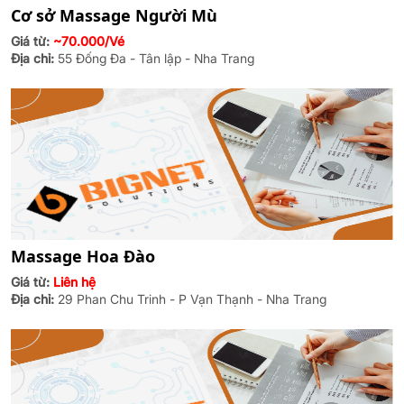
Cơ sở Massage Người Mù
Giá từ:
~70.000/Vé
Địa chỉ:
55 Đống Đa - Tân lập - Nha Trang
Massage Hoa Đào
Giá từ:
Liên hệ
Địa chỉ:
29 Phan Chu Trinh - P Vạn Thạnh - Nha Trang