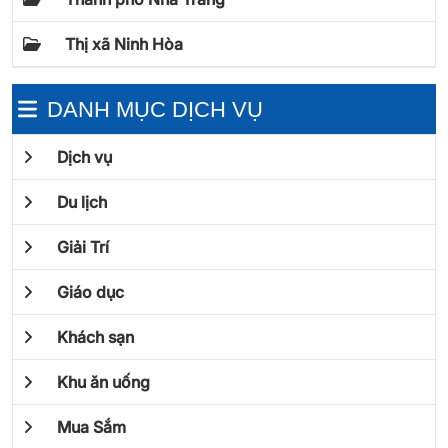
Thị xã Ninh Hòa
DANH MỤC DỊCH VỤ
Dịch vụ
Du lịch
Giải Trí
Giáo dục
Khách sạn
Khu ăn uống
Mua Sắm