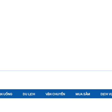
ĂN UỐNG
DU LỊCH
VẬN CHUYỂN
MUA SẮM
DỊCH V