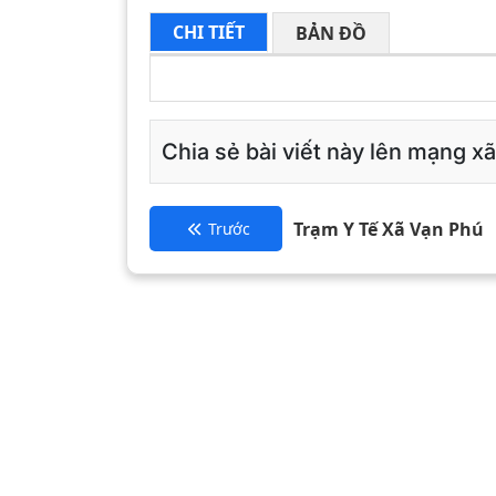
CHI TIẾT
BẢN ĐỒ
Chia sẻ bài viết này lên mạng xã
Trạm Y Tế Xã Vạn Phú
Trước