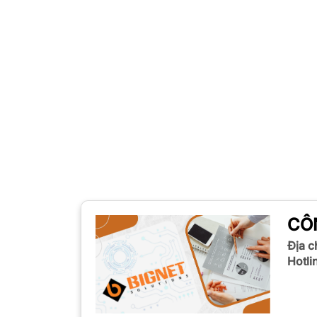
CÔ
Địa ch
Hotli