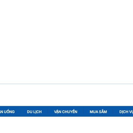
ĂN UỐNG
DU LỊCH
VẬN CHUYỂN
MUA SẮM
DỊCH V