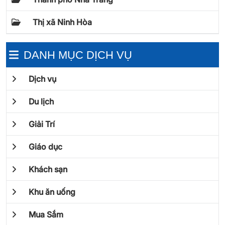
Thị xã Ninh Hòa
DANH MỤC DỊCH VỤ
Dịch vụ
Du lịch
Giải Trí
Giáo dục
Khách sạn
Khu ăn uống
Mua Sắm