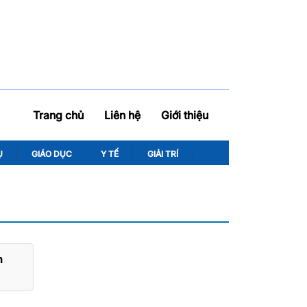
Trang chủ
Liên hệ
Giới thiệu
Ụ
GIÁO DỤC
Y TẾ
GIẢI TRÍ
h