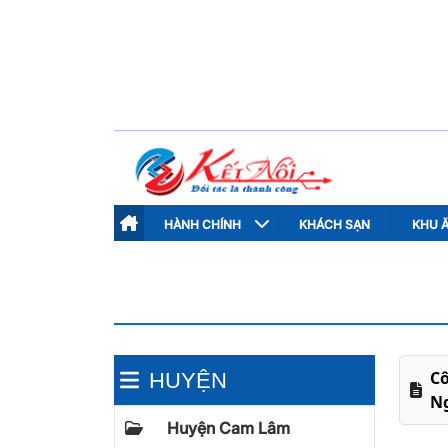
HÀNH CHÍNH
KHÁCH SẠN
KHU 
C
HUYỆN
N
Huyện Cam Lâm