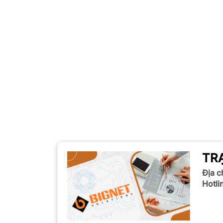
TR
Địa ch
Hotli