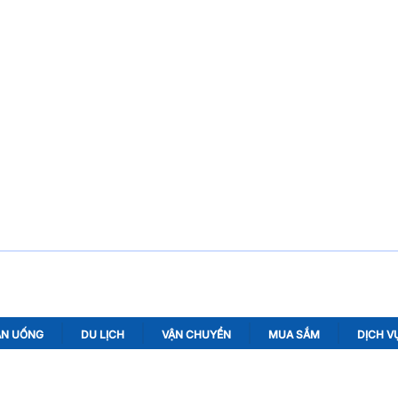
ĂN UỐNG
DU LỊCH
VẬN CHUYỂN
MUA SẮM
DỊCH V