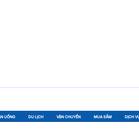
ĂN UỐNG
DU LỊCH
VẬN CHUYỂN
MUA SẮM
DỊCH V