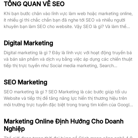
vững chắc trên thị trường […]
TỔNG QUAN VỀ SEO
Khi bạn bước chân vào lĩnh vực làm web hoặc marketing online,
ít nhiều gì thì chắc chắn bạn đã nghe tới SEO và nhiều người
khuyên bạn làm SEO cho website. Vậy SEO là gì? Và làm thế
nào để bạn có thể đạt được thành công trong SEO? TỔNG
QUAN VỀ SEO Hãy cùng Bignet solutions […]
Digital Marketing
Digital marketing là gì ? Đây là lĩnh vực với hoạt động truyền bá
và bán sản phẩm và dịch vụ bằng việc áp dụng các chiến thuật
tiếp thị trực tuyến như Social media marketing, Search
marketing và mail marketing để tiếp xúc người dùng. DIGITAL
MARKETING LÀ GÌ Trong bài viết bên dưới […]
SEO Marketing
SEO marketing là gì ? SEO Marketing là các bước giúp tối ưu
Website và tiếp thị để tăng năng lực hiển thị thương hiệu trên
môi trường trực tuyến đặc biệt trong trang tìm kiếm của Google
SEO MARKETING LÀ GÌ ? Trong bài viết bên dưới đây bignet.vn
sẽ cùng các bạn tìm […]
Marketing Online Định Hướng Cho Doanh
Nghiệp