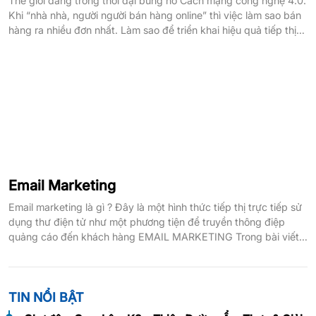
Thế giới đang trong thời đại bùng nổ Cách mạng công nghệ 4.0.
Khi “nhà nhà, người người bán hàng online” thì việc làm sao bán
hàng ra nhiều đơn nhất. Làm sao để triển khai hiệu quả tiếp thị
sản phẩm, dịch vụ đến khách hàng. Đồng thời không bị nhấn
chìm trong biển […]
Email Marketing
Email marketing là gì ? Đây là một hình thức tiếp thị trực tiếp sử
dụng thư điện tử như một phương tiện để truyền thông điệp
quảng cáo đến khách hàng EMAIL MARKETING Trong bài viết
bên dưới đây bignet.vn sẽ cùng các bạn tìm hiểu sơ lược về
email marketing là gì ? […]
TIN NỔI BẬT