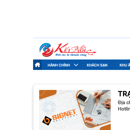
HÀNH CHÍNH
KHÁCH SẠN
KHU 
TRẠ
Địa ch
Hotli