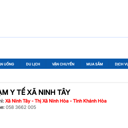
ĂN UỐNG
DU LỊCH
VẬN CHUYỂN
MUA SẮM
DỊCH V
M Y TẾ XÃ NINH TÂY
ỉ:
Xã Ninh Tây - Thị Xã Ninh Hòa - Tỉnh Khánh Hòa
ne:
058 3662 005