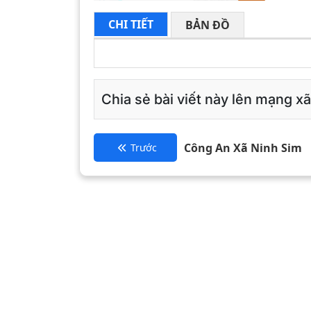
CHI TIẾT
BẢN ĐỒ
Chia sẻ bài viết này lên mạng xã
Công An Xã Ninh Sim
Trước