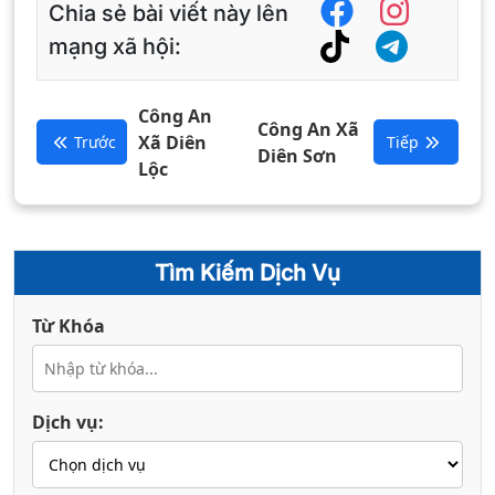
Chia sẻ bài viết này lên
mạng xã hội:
Công An
Công An Xã
Xã Diên
Trước
Tiếp
Diên Sơn
Lộc
Tìm Kiếm Dịch Vụ
Từ Khóa
Dịch vụ: